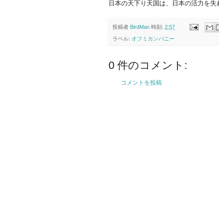
日本の天下り天国は、日本の活力を失
投稿者
BirdMan
時刻:
2:57
ラベル:
オフミカンパニー
0 件のコメント:
コメントを投稿