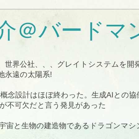
介＠バードマ
、世界公社、、、グレイトシステムを開
地永遠の太陽系!
概念設計はほぼ終わった。生成AIとの協
が不可欠だと言う発見があった
宇宙と生物の建造物であるドラゴンマシ