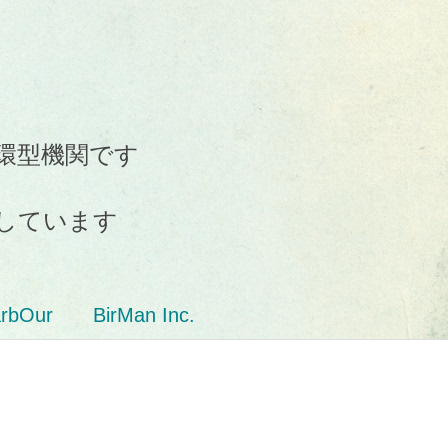
環型機関です
しています
arbOur
BirMan Inc.