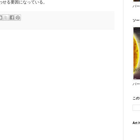
わせる要因になっている。
バー
ソー
バー
この
Art 