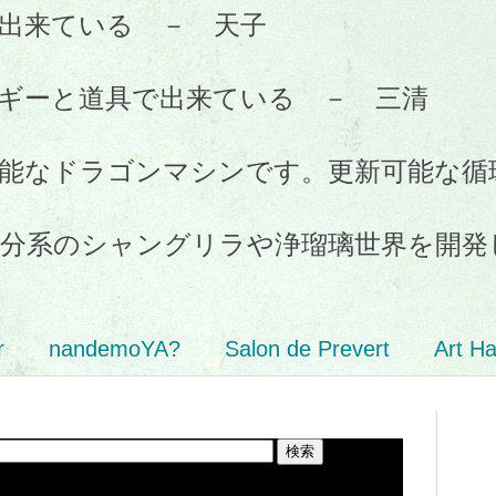
出来ている － 天子
ギーと道具で出来ている － 三清
能なドラゴンマシンです。更新可能な循
分系のシャングリラや浄瑠璃世界を開発
r
nandemoYA?
Salon de Prevert
Art H